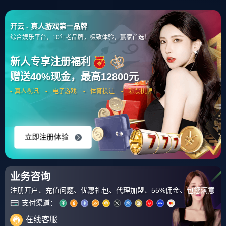
首页
战术解读
正文
开云体育下载-关于主题探讨：女子足球联赛的竞争激
烈的信息
开云体育
阅读：470
2025-07-17 09:56:08
足球赛观后感15篇 当看完一部作品后，相信你一定有很多值
得分享的收获，这时候，最关键的观后感怎么能落下！在写
观后感之前，可以先参考范文，下面是我为大家整理的足球
赛观后感，欢迎阅读与收藏 足球赛观后感1 令人曙目扣人心
弦的中国女足和阿根廷女足之间的那场精彩对决虽已结束，
但赛场上那一幕幕激烈画面却永远刻在。
2 从第六届赛事开始，北京李宁体育用品有限公司与中国大学
生体育协会签署了长达10年的赞助合约，赛事更名为quot李
宁中国大学生足球联赛quot3 2003年，中国教育部大体协举