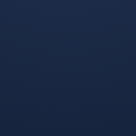
京时间6月23日晚6点，在德国世界杯进行得如火如荼的时候，有
赛季的赛程也已经出炉，根据赛程安排，资格赛共分三轮，第一轮将
223全部产生冠军杯分组抽签；200809 欧洲冠军联赛抽签日程
 尼昂 资格赛第一二轮 2008年8月4日， 1200CET 待定 尼昂 资
组赛阶段 2008年12月19日 1200CET 尼昂 淘汰赛第一轮 2009