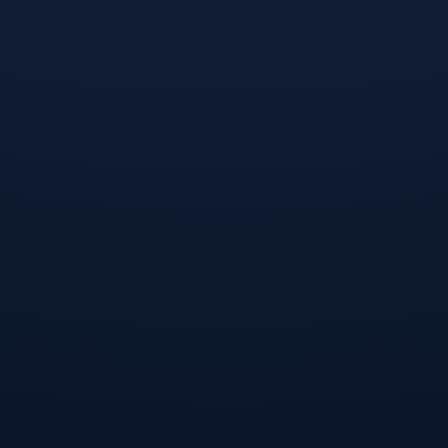
晚，当
开云体育APP下载-冰火之巅的
开云体育在线-1.绿茵神话，当
中央点
孤勇者，当库尔图瓦的双手，
阿兹特克雄鹰啄穿日耳曼战车
托起北欧神话的唯一剧本
—2026世界杯F组绝杀之夜