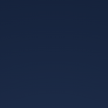
的足球赛事和体育赛事之一欧洲冠军杯，即欧洲冠军联赛，简