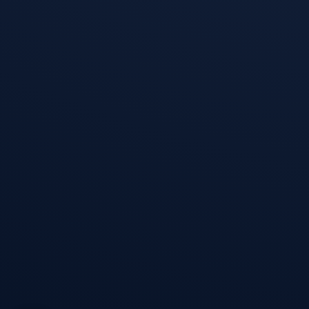
开云体育中国-蓝月之刃出鞘，
开云体育官网-唯一的夜
欧洲红魔雪耻—福登导演2026
费利克斯在H组的迷宫
复仇战，比利时攻陷东南亚王
亮那盏孤灯
发表评论
朝
提交评论