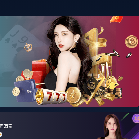
热点
战术解读
深度策划
竭尽全力锁定淘汰赛资格
：0
除分组赛和决赛外，其他均采用主客两回合淘汰制，决赛采用
组，共48支球队，每支球队与同组的另外三支球队分别进行主
欧洲足联欧洲联赛资格赛 欧洲联赛小组赛之前有四轮资格赛，其；
物浦 切尔西 阿森纳西班牙足球甲级联赛 皇家马德里 巴塞罗那德
昂巴塞罗那，皇家马德里，国际米兰，AC米兰，拜仁慕尼黑，利
志战车 德；1欧冠 资格赛包括三轮资格赛和附加赛阶段，球队
参加，分8组，每组4支球队，每支球队都会与同小组的其他三
，晋级第一轮淘汰赛，而每组的第三名则会进入欧洲联赛32强
联赛的赛程分成三轮资格赛，一轮附加赛，小组赛和四轮淘汰