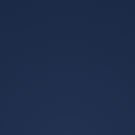
东欧铁军，结果再次摧枯拉朽般地连入4球，提前锁定了小组出线的
尼和阿贝尔为双方各入一球，关键时刻又是小小罗站出来第二次绝杀
12日西班。
尔 10，00决赛巴塞罗那 120607 八分之一决赛资格赛萨格勒
科中央陆军 00，10汉堡 31，21波尔图 20，00淘汰赛八分之一
冠军已经通过本国联赛获得欧冠小组赛资格，则顺位给欧足联排名第1
如下第一档次包括曼联巴塞罗那切尔西皇马波尔图国米等强队第二档
尼特等第四档次则有一些较弱的球队这些球队将在小；同组比