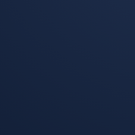
分档早分了 抽签要等小组赛前面的淘汰赛打完 北
着“小世界杯”之称的欧洲冠军联赛20062007
于7月1112日打响，而参加小组赛的球队将在8月2
表 日期 地点 抽签详情 2008年7月1日， 1200CET
格赛第三轮 2008年8月28日， 1800CET 摩纳哥 小
年3月20日， 1200CET 尼昂 14。