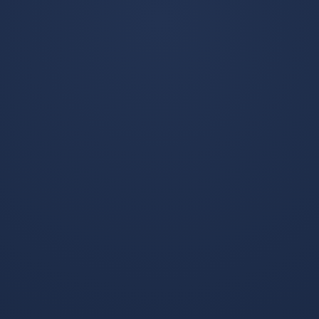
，西班牙王者风范无人能挡，和德国队并列这届欧洲杯夺冠的最
情况下12送丹麦童话回家而同组的葡萄牙也是两连胜，闯进欧洲
捷克，C组是西班牙和意大利。