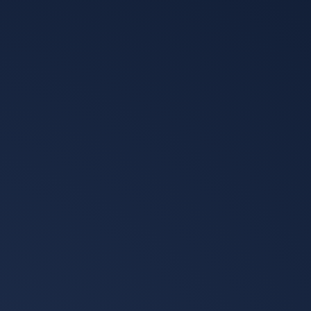
刺穿西班牙的传控夜幕
标签列表
关注我们
扫一扫关注我们，了解最新精彩内容