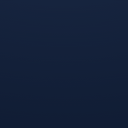
可以去百度分享获取分享代码输入这里。
注作者和来源；2.本站的原创文章，请转载时务必注明文章作者和来
者投稿可能会经我们编辑修改或补充。
反击，
开云体育下载-孤勇者的剧本，
开云体育官方网站-最后三秒的
军团的
当格子军团在H组撕碎太极
呼吸，当卢卡库的靴尖刺破20
虎，萨卡用速度定义唯一性
26的寂静