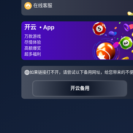
赛资格赛阶段，包括三轮资格赛和附加赛阶段，球
晋级下一轮的资格，如果打平，则会用客场进球的
段，10支；淘汰赛采用双败淘汰制，分为四分之一决
的16支战队将争夺冠军资格决赛采用三局两胜制，胜
表 海选赛阶段预选赛2023年3月1日3月10日 主赛
段，利物浦在18决赛中以总比分2比1战胜凯尔特人
与切尔西战成1比1平41点球胜出AC米兰在18决
获胜在对阵拜仁慕尼黑时，他们以42的总比分晋级
1 资格赛斯洛文尼亚的维伦杰以20战胜摩尔多瓦
尼竞技经过两回合较量，以51的总比分淘汰亚美尼
兰的基辅兵工厂以20的总比分淘汰阿尔巴尼亚的阿
弱小组第一也已经浮现了，自然是门兴跟多特相比
兴的纸面实力较差，多特则是攻守不平衡所以，这
小组第二的尤文等队自然想抽中他们不；欧冠联赛