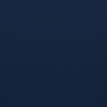
中场，在后防线当中费鸟也是。
16、但是球队的后防却是漏洞百出，在和长崎成功丸的对决
中，大分三神狂丢4球，最终以14的比分落败，球队5场比赛
丢失9球，后防问题非常严重琉球FC 在目前的5轮联赛中仅取
得1胜1平3负的成绩积4分排在日乙第20位琉球FC目前在日乙
总共踢进6球，丢掉8球，攻防两端表现都十分平庸球队近期
踢球。
1.本站遵循行业规范，任何转载的稿件都会明确标注作者和来源；2.
本站的原创文章，请转载时务必注明文章作者和来源，不尊重原创
的行为开云体育将追究责任；3.作者投稿可能会经我们编辑修改或补
充。