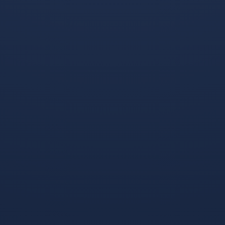
责球队的组织和中场调度布特22号和伦辛26号两位门将则在
防守的最后一道防线中发挥重要作用穆勒25号。
14、本场比赛，伊万诺维奇和加里卡希尔两人组成的右路防
线在那不勒斯有针对性的拉维奇和卡瓦尼的左倾打法之下漏
洞百出，由于博阿斯布置伊万诺维奇积极前插，因此长传打
二人身后的做法百试不爽，那不勒斯的3个进球全部是从切尔
西右路取得 博阿斯自执教波尔图时代以来一直强调高位防
守，但是高位防守对球员执行能力要求很高锋线中场。
15、他们也表示这一次最高的估价并不会超过8000万欧元，
如果超过了这个数字，他们可能会选择不签下萨内这笔交易
其实对于曼城对于拜仁来说都是有益而无害的，对于曼城来
说这个赛季他们的进攻线已经足够出色，曼城队伍当中拥有
着稳定的阿圭罗斯特林，而队伍又有像德布劳内这样稳定的