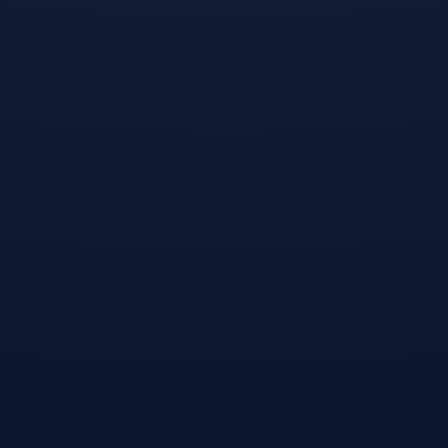
开云体育官方网站-最后三秒的呼
开云体育中国-蓝月之刃出鞘，欧
吸，当卢卡库的靴尖刺破2026的
洲红魔雪耻—福登导演2026复仇
寂静
战，比利时攻陷东南亚王朝
开云体育官网-唯一的夜晚，当费
开云体育APP下载-冰火之巅的孤
利克斯在H组的迷宫中央点亮那盏
勇者，当库尔图瓦的双手，托起北
孤灯
欧神话的唯一剧本
发表评论