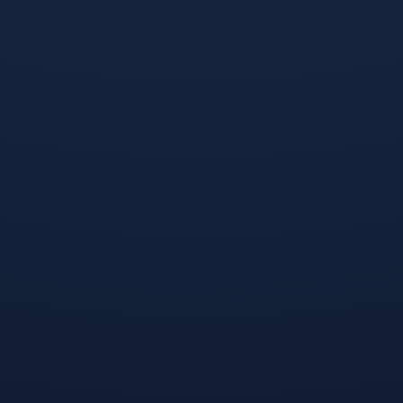
开云官网-沙漠之鹰俯冲东南亚，
开云下载-首尔之夜的绿色闪电，
闪电登贝莱撕裂夜空，2026世界
当萨内撕裂雨幕，韩国队用碾压定
杯，一场被写进教科书的不对称战
义2026的秩序
争
开云体育app-1.绞杀与反击，当波
开云体育下载-孤勇者的剧本，当
兰的铁幕碾过袋鼠军团的最后幻想
格子军团在H组撕碎太极虎，萨卡
用速度定义唯一性