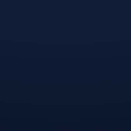
开云体育官方网站-最后三秒的呼
开云体育中国-蓝月之刃出鞘，欧
吸，当卢卡库的靴尖刺破2026的
洲红魔雪耻—福登导演2026复仇
寂静
战，比利时攻陷东南亚王朝
开云体育官网-唯一的夜晚，当费
开云体育APP下载-冰火之巅的孤
利克斯在H组的迷宫中央点亮那盏
勇者，当库尔图瓦的双手，托起北
孤灯
欧神话的唯一剧本
发表评论