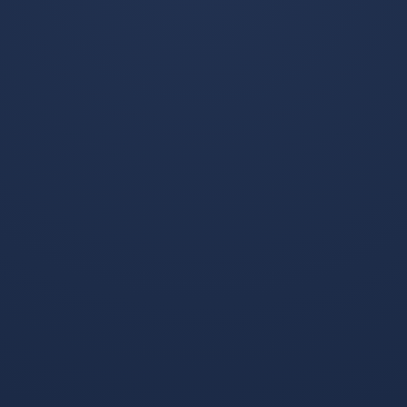
界在同一个空间里，一个升入天堂，一个跌入地狱。
托纳利被队友们举了起来,他的脸上挂着血、汗水和泥土的混
合物，那不是一个绅士的样子，但那是意大利足球最渴望的
样子，曾几何时，意大利足球以防守和反嘲讽著称，但在这
个夜晚，他们用最不“意大利”的方式赢得了比赛——用杀戮，
用冲锋，用一个来自布雷西亚的疯子。
赛后,国际足联官方将本届世界杯最佳球员的奖项颁给了托纳
利，他的数据是：1个进球，1次助攻，13次抢断，7次关键传
球，以及——不计其数的血与泪。
当他举起那座金光闪闪的奖杯时,他对着镜头只说了一句
话：“意大利足球从未死去，只是睡着了。”
这句话在网络上被转发了超过一亿次,成为了2026年最热门的