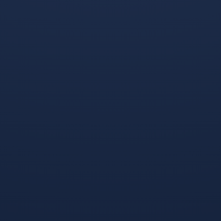
话题，但对于真正见证了这场比赛的球迷来说，他们记住的
远不止这句话，他们记住的是：当一支球队的一切都在崩塌
时，一个人如何用血肉之躯筑起最后一道堤坝；当整个国家
都在摇头叹息时，一个球员如何在绝望中点燃最后一根火
把。
意大利险胜喀麦隆,托纳利主导比赛。
这不是一次胜利,这是一场献祭，而那只流血的灵魂，在纽约
的夜空下，成为了永恒。
1.本站遵循行业规范，任何转载的稿件都会明确标注作者和来源；2.
本站的原创文章，请转载时务必注明文章作者和来源，不尊重原创
的行为开云体育将追究责任；3.作者投稿可能会经我们编辑修改或补
充。
相关文章