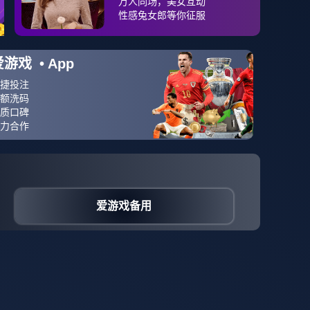
开云体育登录-包含多特蒙德女足队控球率大幅上升，击败对手的词条
最近发表
开云官网-哥本哈根之夜，齐耶赫的魔幻左
脚，如何在补时第95分钟改写世界杯剧本
开云体育在线-当范戴克化身锋线利刃，202
6世界杯C组，哥伦比亚用一场完胜宣告黄金
开云下载-命运的三棱镜，当伊比利亚的浪
时代降临
潮吞没阿兹特克的黎明，东方利刃在血色黄昏
开云体育平台APP-构思
中刺穿诸神的面具
开云体育APP下载-当狮王遇上白狼，莫德
里奇用一记弧线，重新定义世界杯的唯一性
开云体育入口-蓝衣军团的钢铁洪流，当意
大利的中场绞肉机碾过葡萄牙的黄金余晖
开云下载-致命一击与无声王座，当日本用
替补奇兵改写世界杯剧本
开云体育下载-铁血郁金香终结黑马童话，
范戴克一夫当关，比利时用唯一性定义王者归
开云体育中国-聚焦戏剧性，钢铁战车与红
来
魔之舞，2026，当格列兹曼按下战术核按钮
开云平台-唯一的路标，当比利时人的钢铁