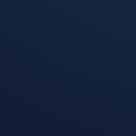
独自站在球门前，仰望星空，3万名斯洛伐克球迷
2026年世界杯，有很多精彩的比赛，但只有这一
布拉夫卡的神迹,也属于每一个相信奇迹的人。
唯一，从来不是因为不可复制，而是因为那一刻，
声
1.本站遵循行业规范，任何转载的稿件都会明确标
明
源，不尊重原创的行为开云体育将追究责任；3.作
相关文章