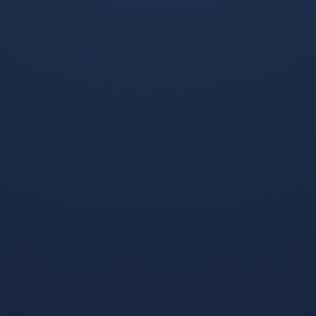
望。
制之处
仅在于一场胜利。
轮逆转晋级，在此之前，他们曾两次倒在小组赛最后一轮的门
（小组赛最后一轮实质等同于淘汰赛）以一己之力决定比赛走
界舞台中心的核心球员，第三，门将的9次扑救不仅创造了本届
达黎加门将纳瓦斯的神迹。
靠球星碾压”的固有叙事，波兰拥有世界级前锋，斯洛伐克却用团
泪水与汗水混在一起，孙兴慜被队友高高抛起，杜布拉夫卡则