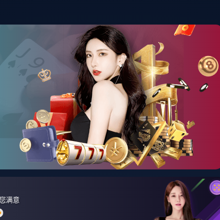
热点
战术解读
深度策划
，2026世界杯关键战，斯洛伐克险胜波
夜
：0
出线形势如同一根紧绷的弦，波兰与斯洛伐克，两支球队都站在
不会平淡，但谁也没有预料到，它将成为本届世界杯最具“唯一
胜两场，平分秋色，但在世界杯的舞台上，这是他们第一次在
领衔的攻击线，斯洛伐克则依靠整体防守与快速反击，赛前，
不是纸面实力的游戏。