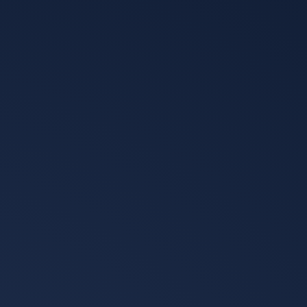
中场，碾过哈基米的孤勇
标签列表
关注我们
扫一扫关注我们，了解最新精彩内容