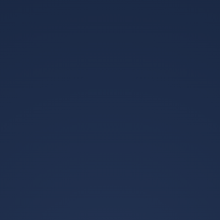
不屈
兴慜是那把刺穿对手的利刃，那么斯洛伐克的门将杜布拉夫卡,