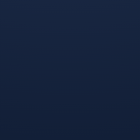
在看台上齐声高唱,那声音穿透了慕尼黑的夜空。
夜，是属于斯洛伐克的唯一之夜，它属于孙兴慜的孤勇，属于杜
所有人都愿意为之付出一切。
可以去百度分享获取分享代码输入这里。
注作者和来源；2.本站的原创文章，请转载时务必注明文章作者和来
者投稿可能会经我们编辑修改或补充。