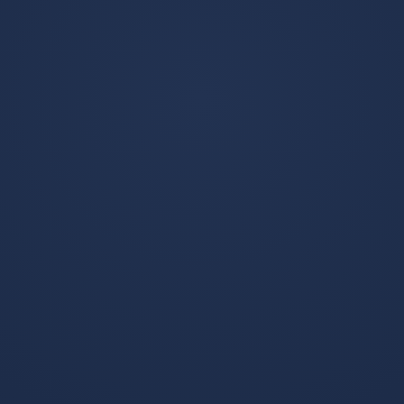
多夫斯基在禁区弧顶获得了一次绝佳的射门机会，他的抽射直奔
兰中场泽林斯基的远射再次考验门将，杜布拉夫卡再次做出世界
球划过人墙，眼看就要钻入网窝，杜布拉夫卡又一次伸展身体,
“绝对机会”级别的射门，赛后，他被评为全场最佳球员，在斯洛