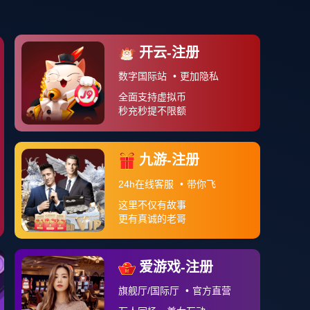
搜索
排行榜
热门文章
最多评论
随机文章
开云下载-关于拜仁慕尼黑百炼成钢：轮番轰炸欧冠决赛前进行的信息
开云体育官网-英格兰名将集体亮相，赛场上掀起热潮的简单介绍
开云体育app-多特蒙德队风雨飘摇，需尽快复苏
开云APP-莱加内斯意外赢球，全队表现抢眼的简单介绍
开云官网-顶尖足球对决！男女选手赛场交锋
开云APP-火箭队豪取连胜，西部强队不可小觑的简单介绍
开云体育官方网站-包含国安战功累累，球队板凳深度强劲继续销售中超的词条
开云官网-贵阳人和反弹获胜，湘潭湘涛难以忍受的简单介绍