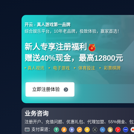
首页
深度策划
正文
首页
球队新闻
体坛
开云体育入口-绝境中的孤勇者
兰，孙兴慜与门将共铸唯一之
开云体育
阅读：121
2026-06-13 08:30:53
评论
2026年世界杯小组赛的赛程走到第三轮，H组的
悬崖边缘——胜者晋级，败者回家，这场比赛注定
性”的一场战役。
唯一的一场“生死局”
从数据上看，两支球队在过去十年间交手四次，各
决定命运的最后一轮相遇，波兰拥有莱万多夫斯基
几乎所有媒体都把波兰列为晋级热门,但足球从来