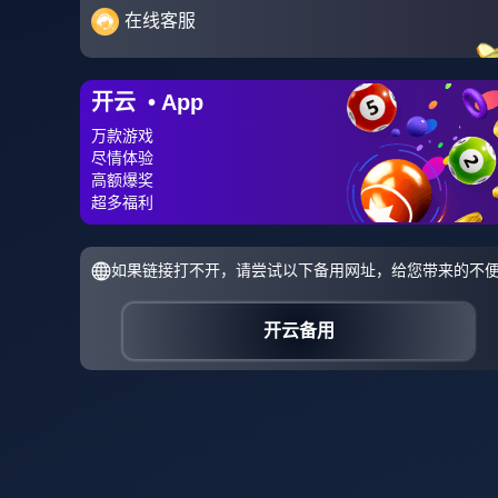
比赛在慕尼黑安联球场进行，6月的夜晚闷热潮湿
球机会由中后卫格利克头球破门，看台上的波兰球
孙兴慜：一个人扛起一支队
如果说上半场的斯洛伐克是一支迷路的军队，那么
孙兴慜，这位亚洲足球的旗帜性人物，在球队最需
面对两名波兰后卫的夹击，他没有选择传球，而是
膛的炮弹，直挂球门右上角，1比1,全场斯洛伐克
但这只是开始，第71分钟，孙兴慜再次在禁区内制
慜亲自操刀，冷静推射左下角，门将扑错方向，2比
那个夜晚，孙兴慜在74分钟的时间里完成了两次射
他不仅仅是进攻核心，更是在防守端多次回撤到本