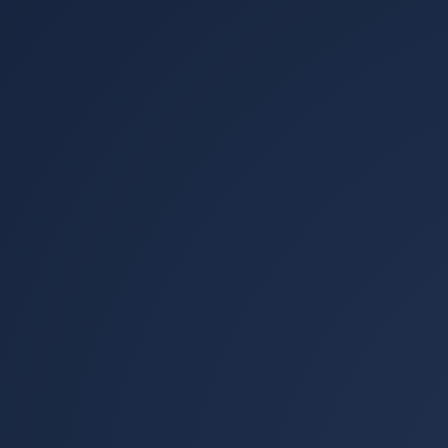
门将神勇：最后一道防线的
但足球比赛从来不是前锋一个人的独角戏，如果孙
则是那面不可逾越的盾牌。