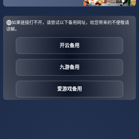
赛后反思：唯一性的意义