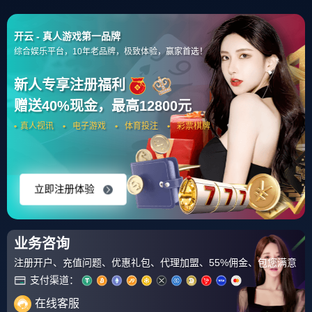
首页
球队新闻
正文
开云平台-帕尔马主场失球，主场惨遭逆转失败
开云体育
阅读：359
2025-10-12 22:35:21
竞彩足球周六012：多特蒙德 VS 沙尔克04
比赛时间：2017-11-25 星期六 22：30