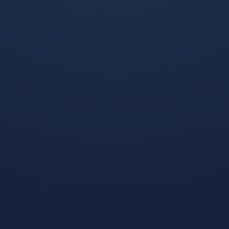
开云体育app-沙漠绿洲的绝唱，
开云官网-基多雄鹰撕裂喀尔巴阡
当乌兹别克斯坦的铁骑踏碎利雅得
防线，孙兴慜统领东亚风暴—202
之梦
6世界杯巅峰对决中的唯美控制艺
术
开云官网-哥本哈根之夜，齐耶赫
开云体育在线-当范戴克化身锋线
的魔幻左脚，如何在补时第95分
利刃，2026世界杯C组，哥伦比亚
钟改写世界杯剧本
用一场完胜宣告黄金时代降临