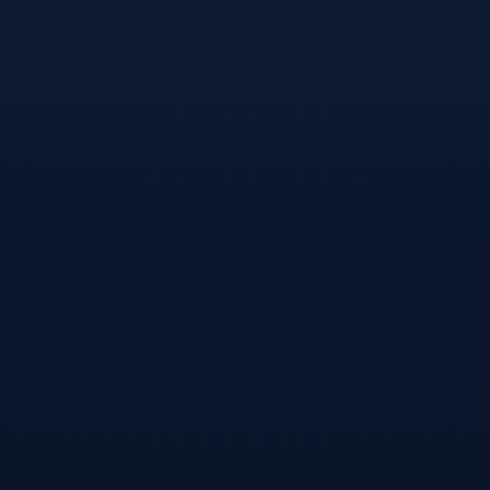
开云下载-猎豹之牙撕裂东欧铁
开云官方app入口--北欧铁卫的闪
蹄，喀麦隆以血性与战术，在202
电突刺，当丹麦童话遇上奥地利协
6世界杯E组生死战中完胜罗马尼
奏曲，萨内用速度撕裂命运
发表评论
亚
提交评论