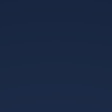
他们错了。
15分钟的“福登时间”
第63分钟，福登在右路接到齐耶赫的横传，他并没有像人们
预期的那样直接下底传中，而是突然内切，用一脚看似漫不
经心的左脚弧线球吊向禁区后点，皮球越过了美国队后卫里
姆的头顶，恰好落在摩洛哥前锋恩内斯里的身前——后者凌
空抽射,扳回一城。
2-1,比赛悬念重新燃起。
第71分钟，福登再次展现了他在狭小空间内的处理球能力，