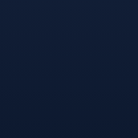
开云官网-哥本哈根之夜，齐耶赫
开云体育在线-当范戴克化身锋线
的魔幻左脚，如何在补时第95分
利刃，2026世界杯C组，哥伦比亚
钟改写世界杯剧本
用一场完胜宣告黄金时代降临
开云体育APP下载-当狮王遇上白
开云体育入口-蓝衣军团的钢铁洪
狼，莫德里奇用一记弧线，重新定
流，当意大利的中场绞肉机碾过葡
义世界杯的唯一性
萄牙的黄金余晖
开云体育-潘帕斯之王定调生死
开云官网-孤注一掷的蓝黄，当罗
局，梅西导演节奏风暴，韩国逆势
马尼亚在沙漠之夏改写命运的密码
击碎格子军团