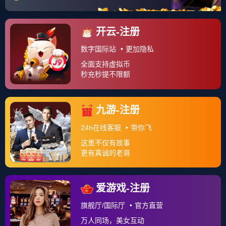
但足球的魅力，从来不是“理所当然”。
上半场的“错误剧本”
赛前，所有人都以为这会是一场“战术碾压”的比赛，美国队主
帅贝尔哈特排出了4-3-3的进攻阵型，由普利西奇、巴洛贡和
维阿组成前场三叉戟，中场则由穆萨和麦肯尼负责拦截与过
渡，而摩洛哥队主帅雷格拉吉则延续了他们最擅长的5-4-1防
守反击,试图通过边翼卫的快速插上撕开美国队的防线。
然而上半场的历史走势与美国队的设想完全吻合，第23分
钟，美国队右路发起快速反击，德斯特边路传中，巴洛贡在
摩洛哥两名中卫中间强行头球破门，第41分钟，摩洛哥后场
传球失误，麦肯尼断球后直塞，普利西奇禁区内低射远角得
手，2-0,美国队带着两球优势进入更衣室。