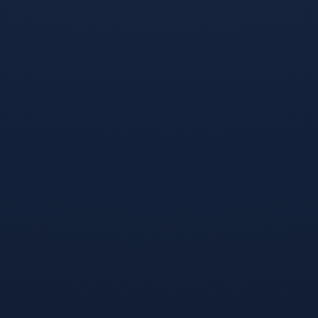
仍然会被反复提起，不是因为它的比分有多悬殊，而是因为
它用一种最残酷也最浪漫的方式,告诉了全世界体育的真谛：
所谓奇迹，不过是那些在绝望中依然选择相信的人,精心布置
的必然。
1.本站遵循行业规范，任何转载的稿件都会明确标注作者和来源；2.
本站的原创文章，请转载时务必注明文章作者和来源，不尊重原创
的行为开云体育将追究责任；3.作者投稿可能会经我们编辑修改或补
充。
相关文章